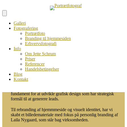
Skip to content
case
PERSONLIG BRANDING
NYGAARD
Galleri
Fotografering
Portrætfoto
Brandingfotos fotograferet i både studie og på
Branding til hjemmesiden
Erhvervsfotografi
location
Info
Om Jette Schrum
Priser
Nygaard Grafisk Design
Referencer
Handelsbetingelser
Nygaard Grafisk hjælper små og store virksomheder med
Blog
udvikling af visuelle identiteter, kampagne materialer og
Kontakt
design af hjemmesider. Laila som står bag virksomheden, er
uddannet i værktøjet ©emotionelle kundetyper som et
fundament for at udvikle grafisk design som har strategisk
formål til at generere leads.
Til rebranding af hjemmmeside og visuelt identitet, har vi
skabt et billedemateriale med fokus på personlig branding af
Laila Nygaard, som står bag virksomheden.